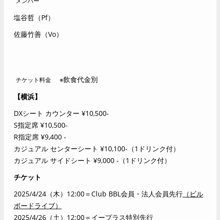
メンバー
塩谷哲（Pf）
佐藤竹善（Vo）
※飲食代金別
チケット料金
【横浜】
DX
シート カウンター
¥
10,500-
S
指定席
¥
10,500-
R
指定席
¥
9,400 -
カジュアル センターシート
¥
10,100-
（1ドリンク付）
カジュアル サイドシート
¥
9,000 -
（1ドリンク付）
チケット
2025/4/24
（木）12:00＝Club BBL会員・法人会員先行
（ビル
ボードライブ）
2025/4/26
（土）12:00＝イープラス特別先行