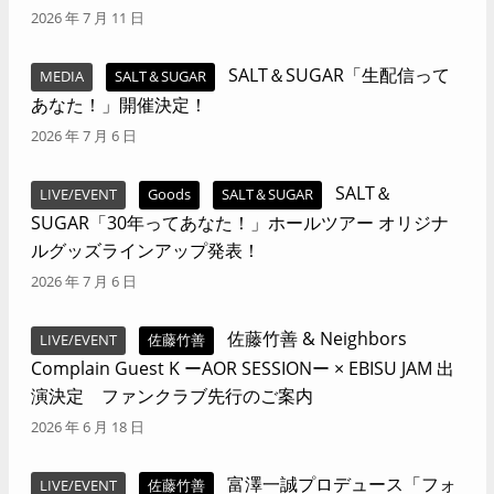
2026 年 7 月 11 日
SALT＆SUGAR「生配信って
MEDIA
SALT＆SUGAR
あなた！」開催決定！
2026 年 7 月 6 日
SALT＆
LIVE/EVENT
Goods
SALT＆SUGAR
SUGAR「30年ってあなた！」ホールツアー オリジナ
ルグッズラインアップ発表！
2026 年 7 月 6 日
佐藤竹善 & Neighbors
LIVE/EVENT
佐藤竹善
Complain Guest K ーAOR SESSIONー × EBISU JAM 出
演決定 ファンクラブ先行のご案内
2026 年 6 月 18 日
富澤一誠プロデュース「フォ
LIVE/EVENT
佐藤竹善