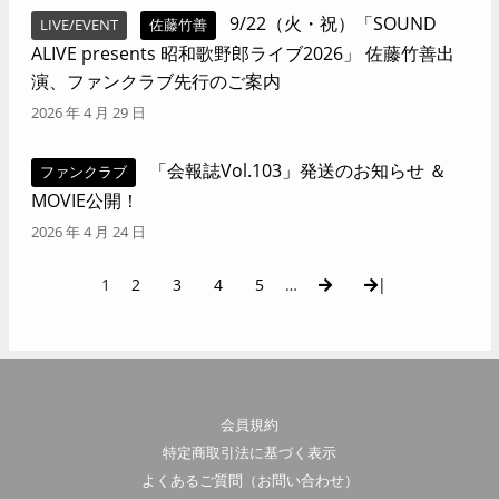
9/22（火・祝）「SOUND
LIVE/EVENT
佐藤竹善
ALIVE presents 昭和歌野郎ライブ2026」 佐藤竹善出
演、ファンクラブ先行のご案内
2026 年 4 月 29 日
「会報誌Vol.103」発送のお知らせ ＆
ファンクラブ
MOVIE公開！
2026 年 4 月 24 日
1
2
3
4
5
…
|
会員規約
特定商取引法に基づく表示
よくあるご質問（お問い合わせ）