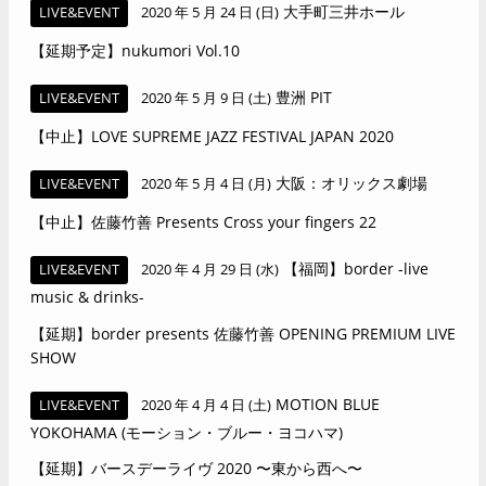
大手町三井ホール
LIVE&EVENT
2020 年 5 月 24 日 (日)
【延期予定】nukumori Vol.10
豊洲 PIT
LIVE&EVENT
2020 年 5 月 9 日 (土)
【中止】LOVE SUPREME JAZZ FESTIVAL JAPAN 2020
大阪：オリックス劇場
LIVE&EVENT
2020 年 5 月 4 日 (月)
【中止】佐藤竹善 Presents Cross your fingers 22
【福岡】border -live
LIVE&EVENT
2020 年 4 月 29 日 (水)
music & drinks-
【延期】border presents 佐藤竹善 OPENING PREMIUM LIVE
SHOW
MOTION BLUE
LIVE&EVENT
2020 年 4 月 4 日 (土)
YOKOHAMA (モーション・ブルー・ヨコハマ)
【延期】バースデーライヴ 2020 〜東から西へ〜