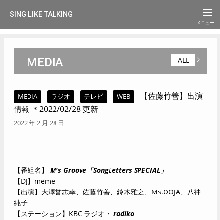
SING LIKE TALKING
MEDIA
ALL
【佐藤竹善】出演
MEDIA
ラジオ
テレビ
WEB
情報 ＊2022/02/28 更新
2022 年 2 月 28 日
【番組名】
M's Groove「SongLetters SPECIAL」
【DJ】
meme
【出演】大澤誉志幸、佐藤竹善、鈴木雅之、Ms.OOJA、八神
純子
【ステーション】KBC ラジオ・
radiko