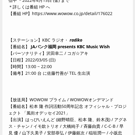
信中 ＊2022年4月15日 (金) まで
＊詳しくは番組 HP へ
【番組 HP】
https://www.wowow.co.jp/detail/176022
【ステーション】KBC ラジオ・
radiko
【番組名】
JAバンク福岡 presents KBC Music Wish
【パーソナリティ】沢田幸二 / コガ☆アキ
【日程】2022/03/05 (日)
【時間】13:00 ~ 22:00
【備考】21:00 台 に佐藤竹善が TEL 生出演
【放送局】WOWOW プライム / WOWOWオンデマンド
【番組名】松本 隆 作詞活動50周年記念 オフィシャル・プロジ
ェクト 「風街オデッセイ2021」
【出演】はっぴいえんど (細野晴臣、松本 隆、鈴木茂) / アグネ
ス・チャン / イモ欽トリオ / 大橋純子 / 斉藤由貴 / C-C-B / 早
見 優 / 山下久美子 / 安部恭弘 / 伊藤銀次 / 稲垣潤一 / 小坂忠