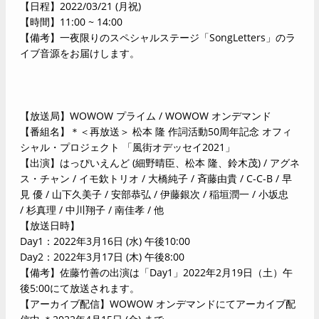
【日程】2022/03/21 (月祝)
【時間】11:00 ~ 14:00
【備考】
一夜限りのスペシャルステージ「SongLetters」のラ
イブ音源をお届けします。
【放送局】WOWOW プライム / WOWOW オンデマンド
【番組名】＊＜再放送＞ 松本 隆 作詞活動50周年記念 オフィ
シャル・プロジェクト 「風街オデッセイ2021」
【出演】はっぴいえんど (細野晴臣、松本 隆、鈴木茂) / アグネ
ス・チャン / イモ欽トリオ / 大橋純子 / 斉藤由貴 / C-C-B / 早
見 優 / 山下久美子 / 安部恭弘 / 伊藤銀次 / 稲垣潤一 / 小坂忠
/ 杉真理 / 中川翔子 / 南佳孝 / 他
【放送日時】
Day1：2022年3月16日 (水) 午後10:00
Day2：2022年3月17日 (木) 午後8:00
【備考】佐藤竹善の出演は「Day1」2022年2月19日（土）午
後5:00にて放送されます。
【アーカイブ配信】WOWOW オンデマンドにてアーカイブ配