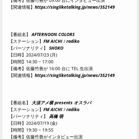
【備考】佐藤竹善が 09:00 台にインタビュー出演
【関連情報】
https://singliketalking.jp/news/352149
【番組名】
AFTERNOON COLORS
【ステーション】
FM AICHI
/
radiko
【パーソナリティ】
SHOKO
【日時】2024/07/23 (月)
【時間】14:30 ~ 17:00
【備考】佐藤竹善が 16:00 台に TEL 生出演
【関連情報】
https://singliketalking.jp/news/352149
【番組名】
大須アメ横 presents オスラバ
【ステーション】
FM AICHI
/
radiko
【パーソナリティ】
高橋 萌
【日時】2024/07/19 (金)
【時間】19:30 ~ 19:55
【備考】佐藤竹善がインタビュー出演