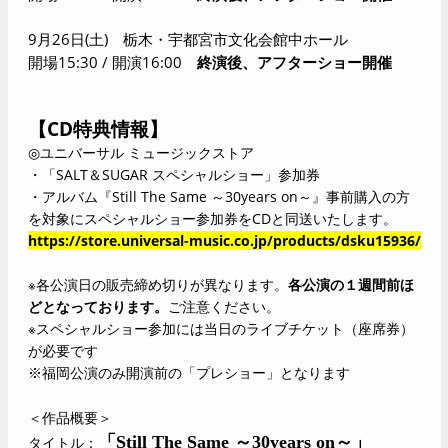
9
月26日(土) 栃木・宇都宮市文化会館中ホール
開場15:30 / 開演16:00
終演後、アフターショー開催
【CD特典情報】
◎
ユニバーサル ミュージックストア
・「SALT＆SUGAR スペシャルショー」参加券
・アルバム『Still The Same ～30years on～』事前購入の方
を対象に
スペシャルショー参加券をCDと同送いたします。
https://store.universal-music.co.jp/products/dsku15936/
※各公演日の販売締め切りが異なります。
各公演の１週間前ほ
どとなっております。
ご注意ください。
※
スペシャルショー参加には当日のライブチケット（座席券）
が必要です
※福岡公演のみ開演前の「プレショー」となります
＜作品概要＞
「Still The Same ～30years on～」
タイトル：