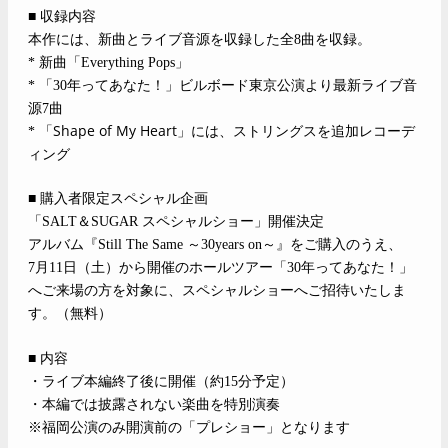
■ 収録内容
本作には、新曲とライブ音源を収録した全8曲を収録。
*
新曲「Everything Pops」
*
「30年ってあなた！」ビルボード東京公演より最新ライブ音
源7曲
「Shape of My Heart」には、ストリングスを追加レコーデ
*
ィング
■ 購入者限定スペシャル企画
「SALT＆SUGAR スペシャルショー」開催決定
アルバム『Still The Same ～30years on～』をご購入のうえ、
7
月11日（土）から開催のホールツアー「30年ってあなた！」
へご来場の方を対象に、スペシャルショーへご招待いたしま
す。（無料）
■ 内容
・ライブ本編終了後に開催（約15分予定）
・本編では披露されない楽曲を特別演奏
※福岡公演のみ開演前の「プレショー」となります