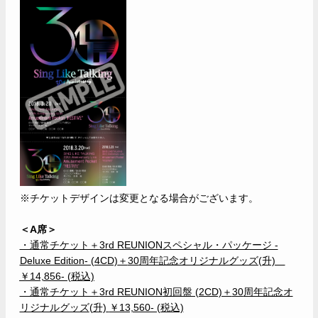
※チケットデザインは変更となる場合がございます。
＜A席＞
・通常チケット＋
3rd REUNION
スペシャル・パッケージ -
Deluxe Edition- (4CD)
＋
30
周年記念オリジナルグッズ(升)
￥14,856- (税込)
・通常チケット＋
3rd REUNION
初回盤 (2CD)＋
30
周年記念オ
リジナルグッズ
(
升)
￥13,560- (税込)