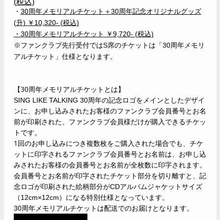
(
税込)
・
30周年メモリアルチケット＋
30
周年記念オリジナルグッズ
(
升
)
￥
10,320- (
税込)
・30周年メモリアルチケット
￥
9,720- (
税込)
※ファンクラブ先行受付ではS席のチケットは「
30
周年メモリ
アルチケット」仕様となります。
【30周年メモリアルチケットとは】
SING LIKE TALKING
30
周年の記念ロゴをメインとしたデザイ
ンに、お申し込みされたお客様のファンクラブ会員番号とお名
前が印刷された、ファンクラブ会員様だけが購入できるチケッ
トです。
1回のお申し込みにつき複数枚をご購入された場合でも、チケ
ットに印字されるファンクラブ会員番号とお名前は、お申し込
みされたお客様の会員番号とお名前が全枚数に印字されます。
会員番号とお名前が印字されたチケット部分を切り離すと、記
念ロゴが印刷された絵柄部分がCDアルバムジャケットサイズ
（12cm×12cm）になる特別仕様となっています。
30
周年メモリアルチケットは配送でのお届けとなります。