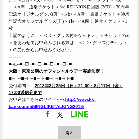
・＜
A
席：
通常チケット＋3rd REUNION初回盤
(2CD)
＋
30
周年
記念オリジナルグッズ
(
升
)
＞1
枚
+
＜
A
席：
通常チケット
＋
30
周
年記念オリジナルグッズ(升
)
＞1
枚
+
＜
A
席：
通常チケット＞
1
枚
上記のように、＜ＣＤ・グッズ付チケット＞、＜チケットのみ
＞をあわせてお申込みされる方は、＜CD・グッズ付チケット
＞の受付からお申込みください。
---------
--□--■--□--■--□--■--□--■
■--□--■
大阪・東京公演のオフィシャルツアー実施決定！
■--□--■
--□--■--□--■--□--■--□--■
受付期間：
2018
年
3
月
25
日（日）
21:00
～
8
月
17
日（金）
17:00
送信分まで
お申込はこちらのサイトから
http://www.kk-
kanko.com/SINGLIKETALKING2018
/
戻る