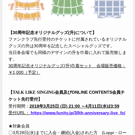
【
30
周年記念オリジナルグッズ(升)について】
ファンクラブ先行受付のチケットに付属されているオリジナル
グッズの升は30周年を記念したスペシャルグッズです。
当日各会場でも同様のデザインの升を巾着に入れて販売致しま
す。
30
周年記念オリジナルグッズ(升)
巾着セット 会場販売価格：
￥
1,000（予定）
ONLINE CONTENTS
会員
【
TALK LIKE SINGING
会員及び
チ
ケット先行受付】
受付期間：
2018年3月25日 (日) 21:00 ～4月11日(水)23:59
受付URL：
https://www.funity.jp/30th-anniversary-live_fc/
★対象会員
〇3月
28
日
(
水
)
までに入会・継続
(
入金
)
された方
(Loppi
・ロー