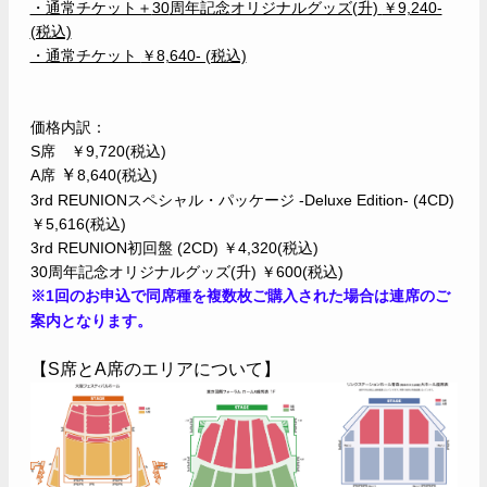
・通常チケット＋
30
周年記念オリジナルグッズ(升)
￥9,240-
(税込)
・通常チケット
￥8,640- (税込)
価格内訳：
S
席 ￥
9,720(税込)
￥
A
席
8,640(税込)
3rd REUNION
スペシャル・パッケージ -Deluxe Edition- (4CD)
￥
5,616(
税込)
3rd REUNION
初回盤 (2CD) ￥
4,320(
税込)
30
周年記念オリジナルグッズ(升) ￥600(
税込)
※1回のお申込で同席種を複数枚ご購入された場合は連席のご
案内となります。
【S席とA席のエリアについて】