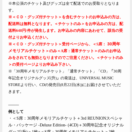
※本公演のチケット及びグッズは全て配送でのお受取りとなりま
す。
※＜ＣＤ・グッズ付チケット＞を含むチケットのお申込みの方は、
配送料は無料となります。＜チケットのみ＞をお申込みの方は、配
送料648円/件が発生します。お申込みの内容にあわせて、該当の受
付よりお申込ください。
※＜ＣＤ・グッズ付チケット＞受付ページから、＜S席：
30周年
メモリアルチケット
＞のみ＜A席：通常チケット＞のみのお申込
みをされても無効となりますのでご注意ください。＜チケットのみ
＞の受付ページよりお申込み下さい。
※「30
周年メモリアルチケット」「通常チケット」「
CD
」
「
30
周
年記念オリジナルグッズ
(
升
)
」
の発送は、
UNIVERSAL MUSIC
STORE
より行い、
CD
の発売日(8
月
22
日
(
水
))
にお届けさせていただ
きます。
---------
例として
・＜S
席：
30
周年メモリアルチケット＋3rd REUNIONスペシャ
ル・パッケージ
-Deluxe Edition- (4CD)
＋
30
周年記念オリジナル
グッズ
(
升
)
＞
1
枚+
＜
S
席：
30
周年メモリアルチケット
＞
3
枚