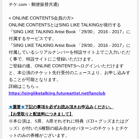
チケ
.com
・郵便振替共通)
< ONLINE CONTENTS
会員の方>
ONLINE CONTENTS
とはSING LIKE TALKINGが発行する
『SING LIKE TALKING Artist Book 「29/30」 2016 - 2017』に
付属するサービスです。
『SING LIKE TALKING Artist Book 「29/30」 2016 - 2017』に
付属しているシリアルナンバーを特設サイト上でご入力いただ
く事で、特設サイトにご登録いただけます。
ご登録の後、ONLINE CONTENTSへログインいただけます
と、本公演のチケット先行受付のニュースより、お申し込みす
ることが可能となります。
詳細はこちら
→
https://singliketalking.futureartist.net/fanclub
★
重要
★
下記の事項を必ずお読み頂きお申込みください。
【お受取りと配送料につきまして】
※本公演は、S席、
A
席それぞれに特典（
CD
＋グッズまたはグ
ッズ）が付いた
6
種類の組み合わせパターンのチケットとチケ
ットのみの券種がございます。