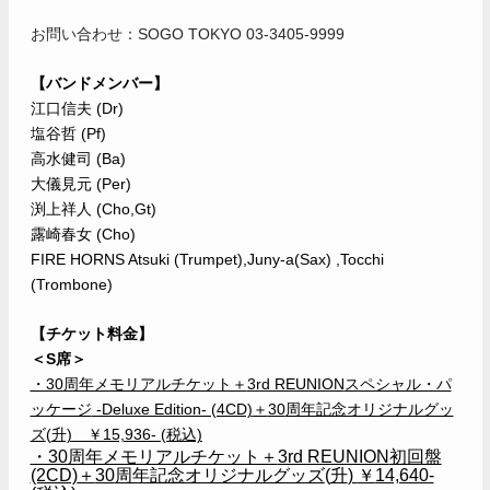
お問い合わせ：SOGO TOKYO 03-3405-9999
【バンドメンバー】
江口信夫 (Dr)
塩谷哲 (Pf)
高水健司 (Ba)
大儀見元 (Per)
渕上祥人 (Cho,Gt)
露崎春女 (Cho)
FIRE HORNS Atsuki (Trumpet),Juny-a(Sax) ,Tocchi
(Trombone)
【チケット料金】
＜S席＞
・30周年メモリアルチケット＋
3rd REUNION
スペシャル・パ
ッケージ
-Deluxe Edition- (4CD)
＋
30
周年記念オリジナルグッ
ズ
(
升)
￥15,936- (税込)
・30周年メモリアルチケット＋
3rd REUNION
初回盤
(2CD)
＋
30
周年記念オリジナルグッズ
(
升
)
￥
14,640-