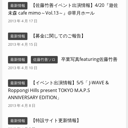
【佐藤竹善イベント出演情報】4/20『遊佐
最新情報
未森 cafe mimo～Vol.13～』@草月ホール
2013 年 4 月 17 日
【募金に関してのご報告】
最新情報
2013 年 4 月 15 日
卒業写真featuring佐藤竹善
最新情報
佐藤竹善ソロ
2013 年 4 月 10 日
【イベント出演情報】5/5「 J-WAVE &
最新情報
Roppongi Hills present TOKYO M.A.P.S
ANNIVERSARY EDITION」
2013 年 4 月 8 日
【特設サイト更新情報】
最新情報