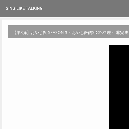
SING LIKE TALKING
【第3弾】おやじ飯 SEASON３～おやじ飯的SDG’s料理～ ⑥