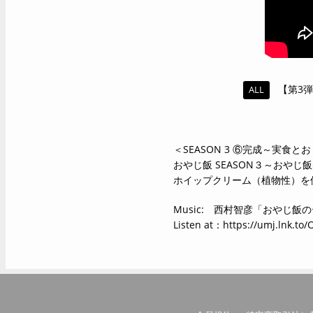
【第3弾
ALL
＜SEASON 3 ⑥完成～実食
おやじ飯 SEASON３～おやじ飯
ホイップクリーム（植物性）を
Music: 西村智彦「おやじ飯
Listen at：https://umj.lnk.to/