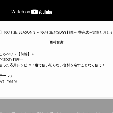
】おやじ飯 SEASON３～おやじ飯的SDG’s料理～ ⑥完成～実食とお
西村智彦
とおしゃべり～【前編】＞
的SDG’s料理～
使った応用レシピ ＆ 1度で使い切らない食材を余すことなく使う！
のテーマ」
Oyajimeshi