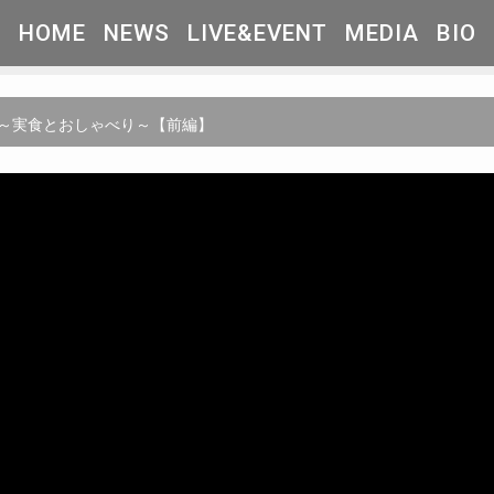
HOME
NEWS
LIVE&EVENT
MEDIA
BIO
完成～実食とおしゃべり～【前編】